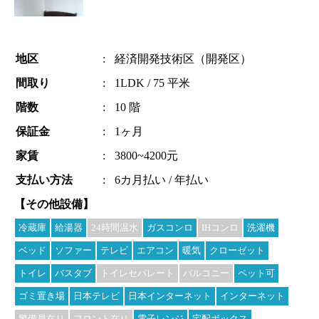
地区
:
経済開発技術区（開発区）
間取り
:
1LDK / 75 平米
階数
:
10 階
保証金
:
1ヶ月
家賃
:
3800~4200元
支払い方法
:
6カ月払い / 年払い
【その他設備】
冷蔵庫
給湯器
24時間温水
ガスコンロ
IHコンロ
洗濯機
ベッド
ソファー
テレビ
エアコン
暖気
クローゼット
トイレ
バスタブ
トイレセパレート
バルコニー
ペット可
ゴミ置き場
日本テレビ
日本インターネット
インターネット
警備員在り
フロント在り
電子レンジ
宅配ボックス