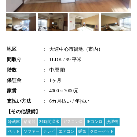
地区
:
大連中心市街地（市内）
間取り
:
1LDK / 99 平米
階数
:
中層 階
保証金
:
1ヶ月
家賃
:
4000～7000元
支払い方法
:
6カ月払い / 年払い
【その他設備】
冷蔵庫
給湯器
24時間温水
ガスコンロ
IHコンロ
洗濯機
ベッド
ソファー
テレビ
エアコン
暖気
クローゼット