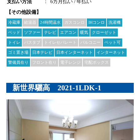
支払い方法
:
6カ月払い / 年払い
【その他設備】
冷蔵庫
給湯器
24時間温水
ガスコンロ
IHコンロ
洗濯機
ベッド
ソファー
テレビ
エアコン
暖気
クローゼット
トイレ
バスタブ
トイレセパレート
バルコニー
ペット可
ゴミ置き場
日本テレビ
日本インターネット
インターネット
警備員在り
フロント在り
電子レンジ
宅配ボックス
新世界驪高 2021-1LDK-1