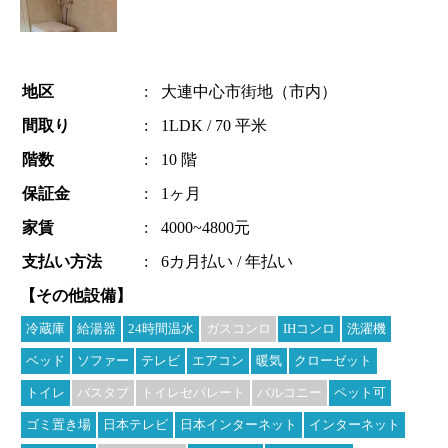
地区
:
大連中心市街地（市内）
間取り
:
1LDK / 70 平米
階数
:
10 階
保証金
:
1ヶ月
家賃
:
4000~4800元
支払い方法
:
6カ月払い / 年払い
【その他設備】
冷蔵庫
給湯器
24時間温水
ガスコンロ
IHコンロ
洗濯機
ベッド
ソファー
テレビ
エアコン
暖気
クローゼット
トイレ
バスタブ
トイレセパレート
バルコニー
ペット可
ゴミ置き場
日本テレビ
日本インターネット
インターネット