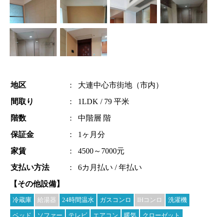
地区
:
大連中心市街地（市内）
間取り
:
1LDK / 79 平米
階数
:
中階層 階
保証金
:
1ヶ月分
家賃
:
4500～7000元
支払い方法
:
6カ月払い / 年払い
【その他設備】
冷蔵庫
給湯器
24時間温水
ガスコンロ
IHコンロ
洗濯機
ベッド
ソファー
テレビ
エアコン
暖気
クローゼット