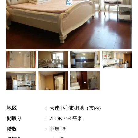
地区
:
大連中心市街地（市内）
間取り
:
2LDK / 99 平米
階数
:
中層 階