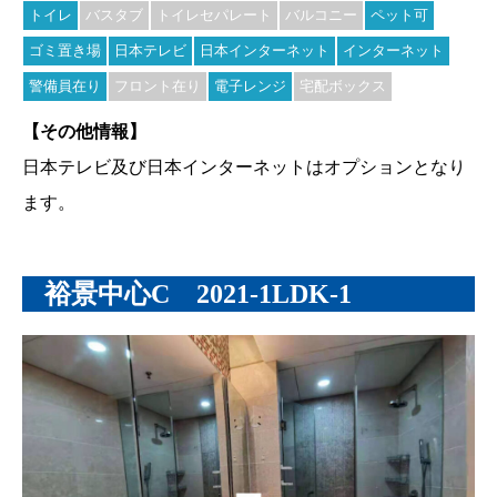
トイレ
バスタブ
トイレセパレート
バルコニー
ペット可
ゴミ置き場
日本テレビ
日本インターネット
インターネット
警備員在り
フロント在り
電子レンジ
宅配ボックス
【その他情報】
日本テレビ及び日本インターネットはオプションとなり
ます。
裕景中心C 2021-1LDK-1