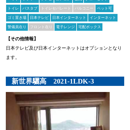
トイレ
バスタブ
トイレセパレート
バルコニー
ペット可
ゴミ置き場
日本テレビ
日本インターネット
インターネット
警備員在り
フロント在り
電子レンジ
宅配ボックス
【その他情報】
日本テレビ及び日本インターネットはオプションとなり
ます。
新世界驪高 2021-1LDK-3