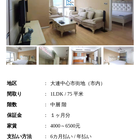
地区
:
大連中心市街地（市内）
間取り
:
1LDK / 75 平米
階数
:
中層 階
保証金
:
１ヶ月分
家賃
:
4000～6500元
支払い方法
:
6カ月払い / 年払い