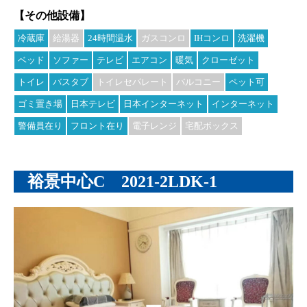
【その他設備】
冷蔵庫
給湯器
24時間温水
ガスコンロ
IHコンロ
洗濯機
ベッド
ソファー
テレビ
エアコン
暖気
クローゼット
トイレ
バスタブ
トイレセパレート
バルコニー
ペット可
ゴミ置き場
日本テレビ
日本インターネット
インターネット
警備員在り
フロント在り
電子レンジ
宅配ボックス
裕景中心C 2021-2LDK-1