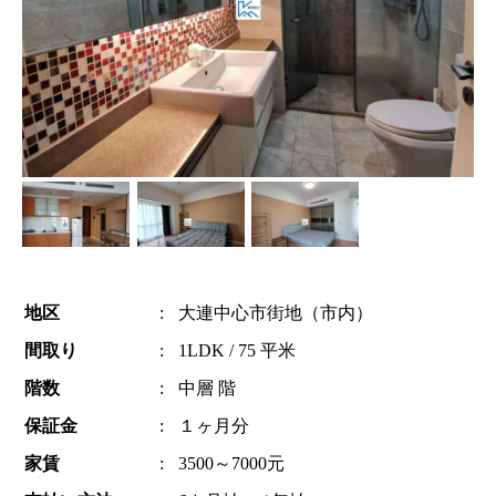
地区
:
大連中心市街地（市内）
間取り
:
1LDK / 75 平米
階数
:
中層 階
保証金
:
１ヶ月分
家賃
:
3500～7000元