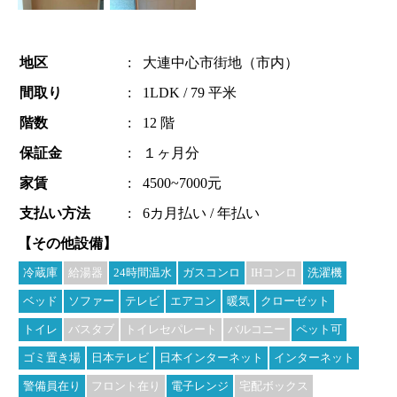
地区
:
大連中心市街地（市内）
間取り
:
1LDK / 79 平米
階数
:
12 階
保証金
:
１ヶ月分
家賃
:
4500~7000元
支払い方法
:
6カ月払い / 年払い
【その他設備】
冷蔵庫
給湯器
24時間温水
ガスコンロ
IHコンロ
洗濯機
ベッド
ソファー
テレビ
エアコン
暖気
クローゼット
トイレ
バスタブ
トイレセパレート
バルコニー
ペット可
ゴミ置き場
日本テレビ
日本インターネット
インターネット
警備員在り
フロント在り
電子レンジ
宅配ボックス