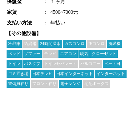
保証金
:
１ヶ月
家賃
:
4500~7000元
支払い方法
:
年払い
【その他設備】
冷蔵庫
給湯器
24時間温水
ガスコンロ
IHコンロ
洗濯機
ベッド
ソファー
テレビ
エアコン
暖気
クローゼット
トイレ
バスタブ
トイレセパレート
バルコニー
ペット可
ゴミ置き場
日本テレビ
日本インターネット
インターネット
警備員在り
フロント在り
電子レンジ
宅配ボックス