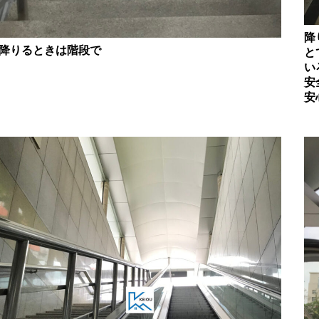
降
降りるときは階段で
と
い
安
安