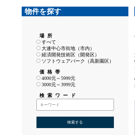
物件を探す
場所
すべて
大連中心市街地（市内）
経済開発技術区（開発区）
ソフトウェアパーク（高新園区）
価格帯
4000元～5999元
3000元～3999元
検索ワード