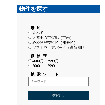
物件を探す
場所
すべて
大連中心市街地（市内）
経済開発技術区（開発区）
ソフトウェアパーク（高新園区）
価格帯
4000元～5999元
3000元～3999元
検索ワード