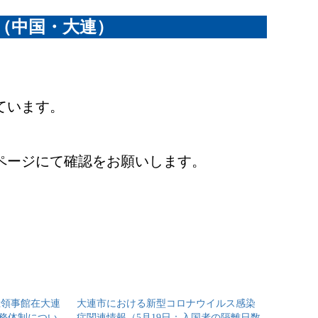
（中国・大連）
ています。
ページにて確認をお願いします。
総領事館在大連
大連市における新型コロナウイルス感染
務体制につい
症関連情報（5月19日：入国者の隔離日数