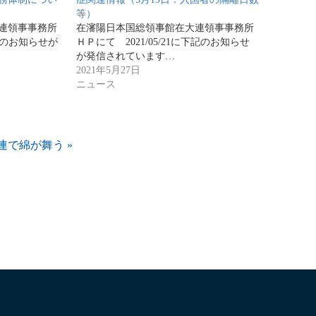
等）
連領事事務所
在瀋陽日本国総領事館在大連領事事務所
下記のお知らせが
ＨＰにて 2021/05/21に下記のお知らせ
が発信されています…
2021年5月27日
ニュース
連で綿が舞う
»